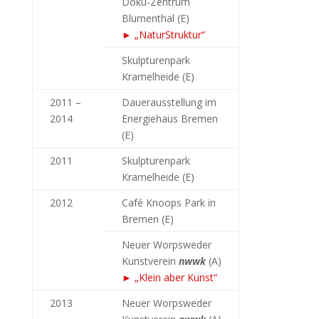
Doku-Zentrum
Blumenthal (E)
► „NaturStruktur“
Skulpturenpark
Kramelheide (E)
2011 –
Dauerausstellung im
2014
Energiehaus Bremen
(E)
2011
Skulpturenpark
Kramelheide (E)
2012
Café Knoops Park in
Bremen (E)
Neuer Worpsweder
Kunstverein
nwwk
(A)
► „Klein aber Kunst“
2013
Neuer Worpsweder