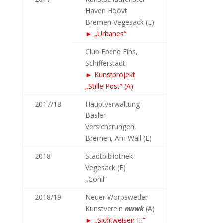
Haven Höövt
Bremen-Vegesack (E)
► „Urbanes“
Club Ebene Eins,
Schifferstadt
► Kunstprojekt
„Stille Post“ (A)
2017/18
Hauptverwaltung
Basler
Versicherungen,
Bremen, Am Wall (E)
2018
Stadtbibliothek
Vegesack (E)
„Conil“
2018/19
Neuer Worpsweder
Kunstverein
nwwk
(A)
► „Sichtweisen III“