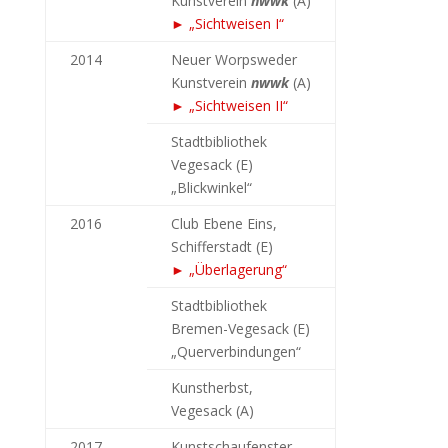
Kunstverein
nwwk
(A)
►
„Sichtweisen I“
2014
Neuer Worpsweder
Kunstverein
nwwk
(A)
► „Sichtweisen II“
Stadtbibliothek
Vegesack (E)
„Blickwinkel“
2016
Club Ebene Eins,
Schifferstadt (E)
► „Überlagerung“
Stadtbibliothek
Bremen-Vegesack (E)
„Querverbindungen“
Kunstherbst,
Vegesack (A)
2017
Kunstschaufenster